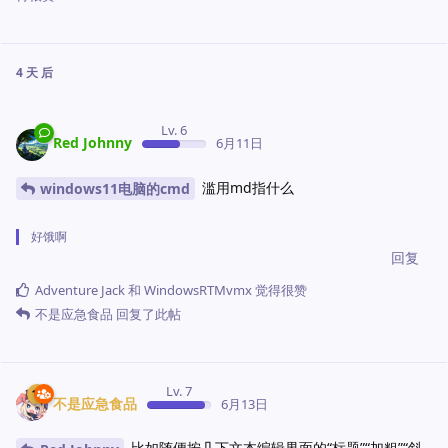
4 天
后
Lv. 6
Red Johnny
6月11日
滥用md指什么
windows11电脑的cmd
好饿啊
回复
Adventure Jack
和
WindowsRTMvmx
觉得很赞
不是应急食品
回复了此帖
Lv. 7
不是应急食品
6月13日
比如随便按几下文本编辑界面的“标题”“加粗”“斜