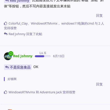
Red Johnny
体”等按钮，然后不写内容直接就发出来水贴
回复
Colorful_Clay
、
WindowsRTMvmx
，
windows11电脑的cmd
与
2
人
觉得很赞
Red Johnny
回复了此帖
Lv. 6
Red Johnny
6月13日
OK
不是应急食品
好饿啊
回复
WindowsRTMvmx
和
Adventure Jack
觉得很赞