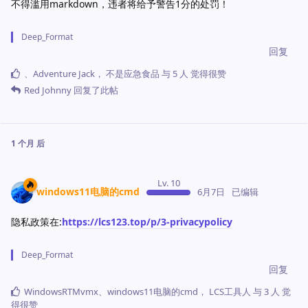
不得滥用markdown，违者将给予警告1分的处罚！
Deep_Format
回复
、
Adventure Jack
，
不是应急食品
与
5
人
觉得很赞
Red Johnny
回复了此帖
1 个月
后
Lv. 10
windows11电脑的cmd
6月7日
已编辑
隐私政策在:
https://lcs123.top/p/3-privacypolicy
Deep_Format
回复
WindowsRTMvmx
、
windows11电脑的cmd
，
LCS工具人
与
3
人
觉
得很赞