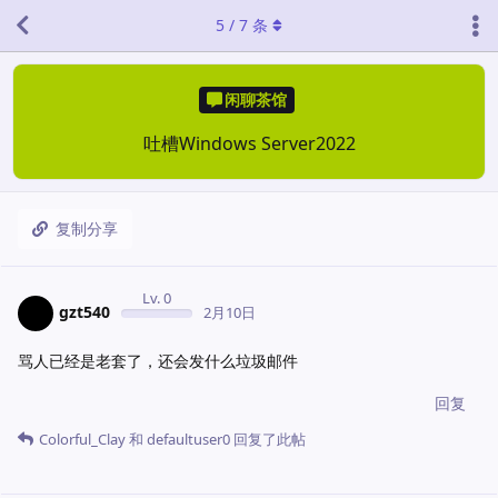
5
/
7
条
闲聊茶馆
吐槽Windows Server2022
复制分享
Lv. 0
gzt540
2月10日
骂人已经是老套了，还会发什么垃圾邮件
回复
Colorful_Clay
和
defaultuser0
回复了此帖