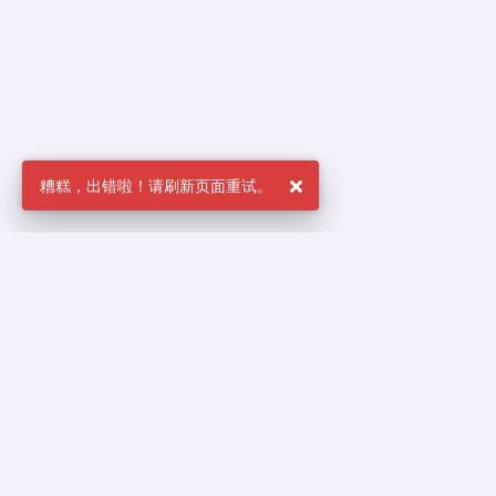
友情链接
Bing搜索
RVIT论坛
BrewTotal病毒扫描矩阵
ZDY论坛
更多友链
社区公约
•
隐私政策
•
服务状态
•
违法和不良信息举报
•
申诉与反馈
•
已存活: 220天12时52分48秒
本站点使用 Cookies 来保证您的使用体验。
•
自豪地使用
Flarum
•