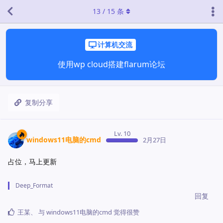
13
/
15
条
计算机交流
使用wp cloud搭建flarum论坛
复制分享
Lv. 10
windows11电脑的cmd
2月27日
占位，马上更新
Deep_Format
回复
王某
、
与
windows11电脑的cmd
觉得很赞