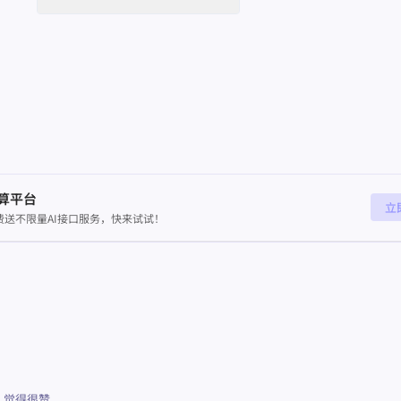
算平台
立
送不限量AI接口服务，快来试试！
与
觉得很赞