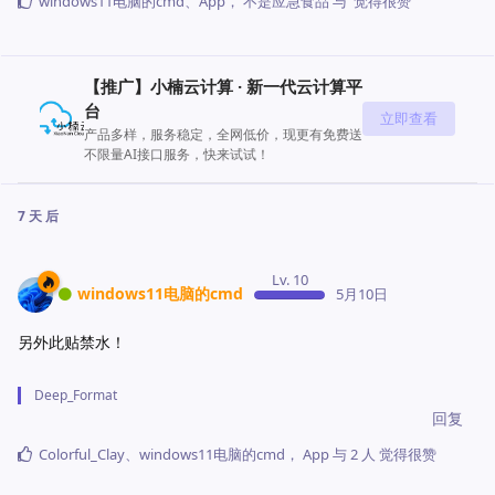
windows11电脑的cmd
、
App
，
不是应急食品
与
觉得很赞
【推广】小楠云计算 · 新一代云计算平
台
立即查看
产品多样，服务稳定，全网低价，现更有免费送
不限量AI接口服务，快来试试！
7 天
后
Lv. 10
windows11电脑的cmd
5月10日
另外此贴禁水！
Deep_Format
回复
Colorful_Clay
、
windows11电脑的cmd
，
App
与
2
人
觉得很赞