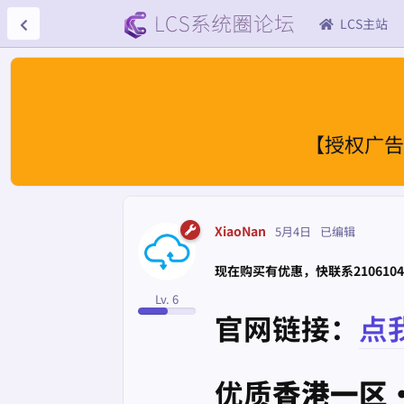
LCS主站
【授权广告
XiaoNan
5月4日
已编辑
现在购买有优惠，快联系2106104
Lv. 6
官网链接：
点
优质
香港一区·