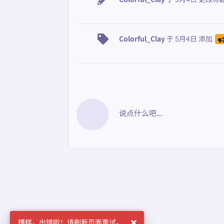
Colorful_Clay
于
5月4日
添加
说点什么吧...