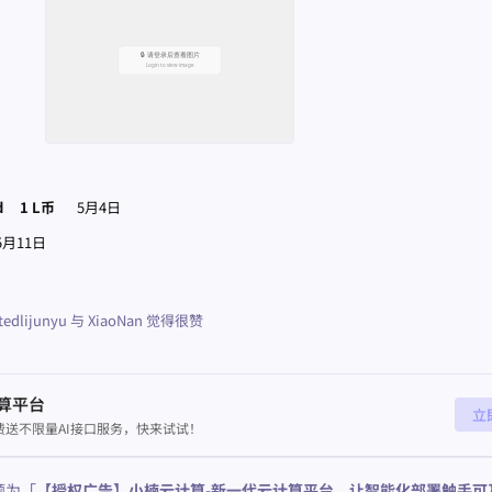
d
1 L币
5月4日
5月11日
tedlijunyu
与
XiaoNan
觉得很赞
算平台
立
送不限量AI接口服务，快来试试！
题为「
【授权广告】小楠云计算-新一代云计算平台，让智能化部署触手可