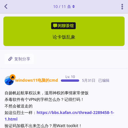
10
/
11
条
闲聊茶馆
论卡饭乱象
复制分享
Lv. 10
windows11电脑的cmd
5月31日
已编辑
自扬帆起航掌权以来，滥用神权的事情家常便饭
杀毒软件有个VPN的字样怎么办？记得打码！
不然会被送走的
如这位烈士一样：
https://bbs.kafan.cn/thread-2289458-1-
1.html
验证码加载不出来怎么办？用Watt toolkit！