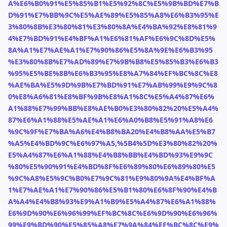
A%E6%B0%91%E5%85%B1%E5%92%8C%E5%9B%BD%E7%B
D%91%E7%BB%9C%E5%AE%89%E5%85%A8%E6%B3%95%E
3%80%8B%E3%80%81%E3%80%8A%E4%BA%92%E8%81%9
4%E7%BD%91%E4%BF%A1%E6%81%AF%E6%9C%8D%E5%
8A%A1%E7%AE%A1%E7%90%86%E5%8A%9E%E6%B3%95
%E3%80%8B%E7%AD%89%E7%9B%B8%E5%85%B3%E6%B3
%95%E5%BE%8B%E6%B3%95%E8%A7%84%EF%BC%8C%E8
%AE%BA%E5%9D%9B%E7%BD%91%E7%AB%99%E9%9C%8
0%E8%A6%81%E8%BF%9B%E8%A1%8C%E5%A4%87%E6%
A1%88%E7%99%BB%E8%AE%B0%E3%80%82%20%E5%A4%
87%E6%A1%88%E5%AE%A1%E6%A0%B8%E5%91%A8%E6
%9C%9F%E7%BA%A6%E4%B8%BA20%E4%B8%AA%E5%B7
%A5%E4%BD%9C%E6%97%A5,%5B4%5D%E3%80%82%20%
E5%A4%87%E6%A1%88%E4%B8%BB%E4%BD%93%E9%9C
%80%E5%90%91%E4%BD%8F%E6%89%80%E6%89%80%E5
%9C%A8%E5%9C%B0%E7%9C%81%E9%80%9A%E4%BF%A
1%E7%AE%A1%E7%90%86%E5%B1%80%E6%8F%90%E4%B
A%A4%E4%B8%93%E9%A1%B9%E5%A4%87%E6%A1%88%
E6%9D%90%E6%96%99%EF%BC%8C%E6%9D%90%E6%96%
99%E9%BD%90%E5%85%A8%E7%9A%84%EF%BC%8C%E9%