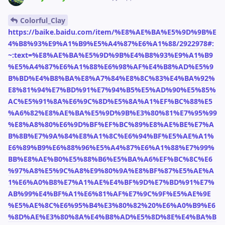
Colorful_Clay
https://baike.baidu.com/item/%E8%AE%BA%E5%9D%9B%E
4%B8%93%E9%A1%B9%E5%A4%87%E6%A1%88/2922978#:
~:text=%E8%AE%BA%E5%9D%9B%E4%B8%93%E9%A1%B9
%E5%A4%87%E6%A1%88%E6%98%AF%E4%B8%AD%E5%9
B%BD%E4%B8%BA%E8%A7%84%E8%8C%83%E4%BA%92%
E8%81%94%E7%BD%91%E7%94%B5%E5%AD%90%E5%85%
AC%E5%91%8A%E6%9C%8D%E5%8A%A1%EF%BC%88%E5
%A6%82%E8%AE%BA%E5%9D%9B%E3%80%81%E7%95%99
%E8%A8%80%E6%9D%BF%EF%BC%89%E8%AE%BE%E7%A
B%8B%E7%9A%84%E8%A1%8C%E6%94%BF%E5%AE%A1%
E6%89%B9%E6%88%96%E5%A4%87%E6%A1%88%E7%99%
BB%E8%AE%B0%E5%88%B6%E5%BA%A6%EF%BC%8C%E6
%97%A8%E5%9C%A8%E9%80%9A%E8%BF%87%E5%AE%A
1%E6%A0%B8%E7%A1%AE%E4%BF%9D%E7%BD%91%E7%
AB%99%E4%BF%A1%E6%81%AF%E7%9C%9F%E5%AE%9E
%E5%AE%8C%E6%95%B4%E3%80%82%20%E6%A0%B9%E6
%8D%AE%E3%80%8A%E4%B8%AD%E5%8D%8E%E4%BA%B