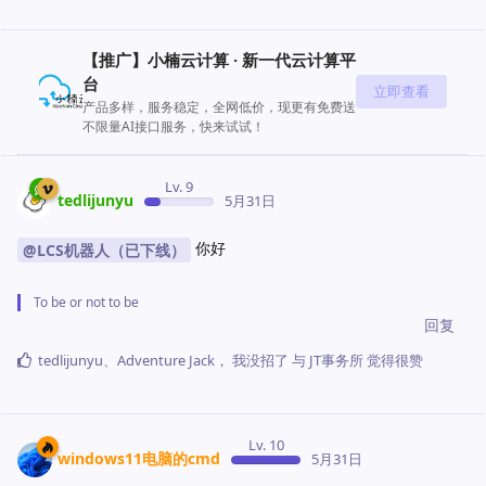
【推广】小楠云计算 · 新一代云计算平
台
立即查看
产品多样，服务稳定，全网低价，现更有免费送
不限量AI接口服务，快来试试！
Lv. 9
tedlijunyu
5月31日
你好
@LCS机器人（已下线）
To be or not to be
回复
tedlijunyu
、
Adventure Jack
，
我没招了
与
JT事务所
觉得很赞
Lv. 10
windows11电脑的cmd
5月31日