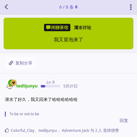
6
/
8
条
闲聊茶馆
灌水讨论
我又冒泡来了
复制分享
Lv. 9
tedlijunyu
5月31日
潜水了好久，我又回来了哈哈哈哈哈哈
To be or not to be
回复
Colorful_Clay
、
tedlijunyu
，
Adventure Jack
与
2
人
觉得很赞