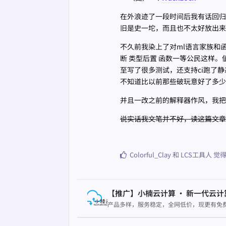
在外浪迹了一段时间后我有话回归了老
旧是史一坨，而且也不太好放出
不久前我染上了对ml语言家族和
断 类型后置 函数一等公民这样。值
至写了很多测试，还支持ci跑了静态检查
不知道比以前那些破玩意好了多少
并且一改之前的解释器作风，我把Su
说实话我文笔并不好，读这篇文章
Colorful_Clay
和
LCS工具人
觉得
【推广】小楠云计算 · 新一代云计
产品多样，服务稳定，全网低价，现更有免费