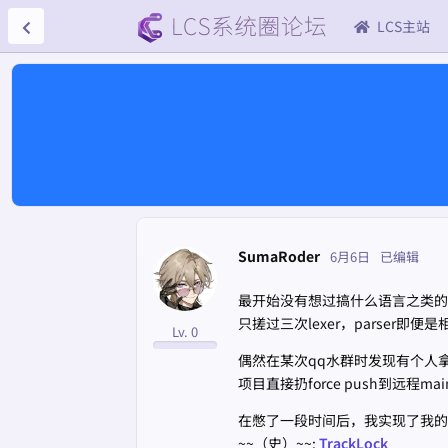
LCS主站
SumaRoder
6月6日
已编辑
最开始没有想过搞什么语言之类的
只搓过三次lexer，parser
Lv. 0
偶然在某次qq水群时发现有个人拿正
项目直接扔force push到远
在憋了一段时间后，我实现了我的第
~~（史）~~:
TrackLock