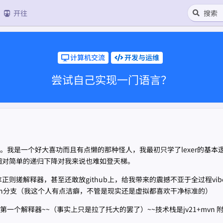
开往
计算机交流
开发与运维
尝试自己实现一门语言？
。我是一个好大喜功而且有点懒的那种怪人，我最初只学了lexer的基本
即便是相对简单的递归下降对我来说也难如登天梯。
则搓解释器，甚至还敢放github上，给我带来的震撼不亚于全过程vibe无
程main分支（我这个人有点洁癖，不管是现实还是虚拟都喜欢干净标准的）
一个解释器~~（事实上只是拉了托大的罢了）~~技术栈是jv21+mvn 