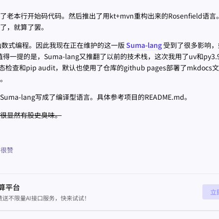
本行开始码代码。然后推出了用kt+mvn重构出来的Rosenfield语
来了，就算了罢。
函数式编程。因此我现在正在维护的这一版
Suma-lang
受到了很多影响，
得一提的是，Suma-lang又推翻了以前的技术栈，这次我用了uv和py3.
和pip audit，默认也使用了仓库的github pages部署了mkdoc
。
ma-lang写成了编译型语言。具体参考项目的README.md。
很显然有股史臭味。
很赞
算平台
立
送不限量AI接口服务，快来试试！