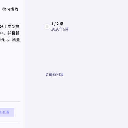
言。很可惜依
1
/
2
条
好比类型推
2026年6月
9+。并且甚
s文档页。质量
最新回复
回复
即查看