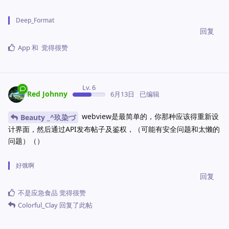
Deep_Format
回复
App
和
觉得很赞
Lv. 6
Red Johnny
6月13日
已编辑
webview是最简单的，你那种应该得重新设
‭Beauty _^玖染づ
计界面，然后通过API发布帖子及鉴权，（可能有安全问题和太懒的
问题）（）
好饿啊
回复
不是应急食品
觉得很赞
Colorful_Clay
回复了此帖