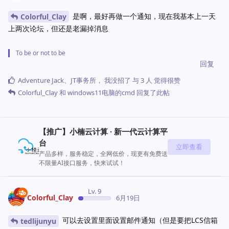
是啊，最好再做一个通知，现在我基本上一天
Colorful_Clay
上两次论坛，但还是老漏掉消息
To be or not to be
回复
Adventure Jack
、
JT事务所
，
我没招了
与
3
人
觉得很赞
Colorful_Clay
和
windows11电脑的cmd
回复了此帖
【推广】小楠云计算 · 新一代云计算平
台
立即查看
产品多样，服务稳定，全网低价，现更有免费送
不限量AI接口服务，快来试试！
Lv. 9
Colorful_Clay
6月19日
可以去设置里面设置邮件通知（但是要把LCS信箱
tedlijunyu