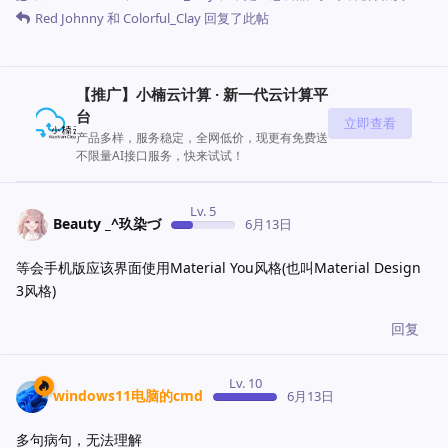
Red Johnny
和
Colorful_Clay
回复了此帖
【推广】小楠云计算 · 新一代云计算平
台
立即查看
产品多样，服务稳定，全网低价，现更有免费送
不限量AI接口服务，快来试试！
Lv. 5
‭Beauty _^玖染づ
6月13日
等会手机版应该界面使用Material You风格(也叫Material Design
3风格)
回复
Lv. 10
windows11电脑的cmd
6月13日
多句病句，无法理解