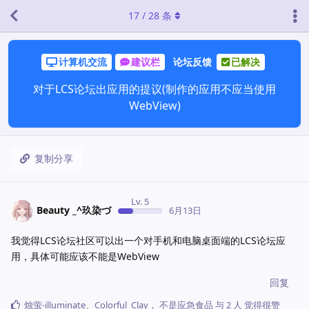
17
/
28
条
计算机交流
建议栏
论坛反馈
已解决
对于LCS论坛出应用的提议(制作的应用不应当使用
WebView)
复制分享
Lv. 5
‭Beauty _^玖染づ
6月13日
我觉得LCS论坛社区可以出一个对手机和电脑桌面端的LCS论坛应
用，具体可能应该不能是WebView
回复
烛萤-illuminate
、
Colorful_Clay
，
不是应急食品
与
2
人
觉得很赞