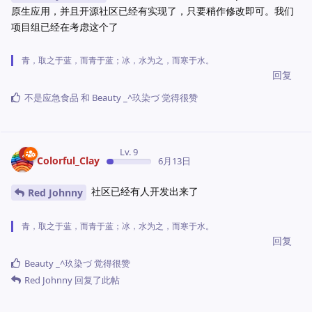
原生应用，并且开源社区已经有实现了，只要稍作修改即可。我们
项目组已经在考虑这个了
青，取之于蓝，而青于蓝；冰，水为之，而寒于水。
回复
不是应急食品
和
‭Beauty _^玖染づ
觉得很赞
Lv. 9
Colorful_Clay
6月13日
社区已经有人开发出来了
Red Johnny
青，取之于蓝，而青于蓝；冰，水为之，而寒于水。
回复
‭Beauty _^玖染づ
觉得很赞
Red Johnny
回复了此帖