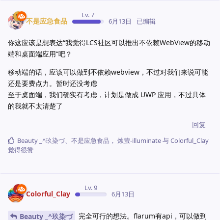
Lv. 7
不是应急食品
6月13日
已编辑
你这应该是想表达“我觉得LCS社区可以推出不依赖WebView的移动
端和桌面端应用”吧？
移动端的话，应该可以做到不依赖webview，不过对我们来说可能
还是要费点力。暂时还没考虑
至于桌面端，我们确实有考虑，计划是做成 UWP 应用，不过具体
的我就不太清楚了
回复
‭Beauty _^玖染づ
、
不是应急食品
，
烛萤-illuminate
与
Colorful_Clay
觉得很赞
Lv. 9
Colorful_Clay
6月13日
完全可行的想法。flarum有api，可以做到
‭Beauty _^玖染づ