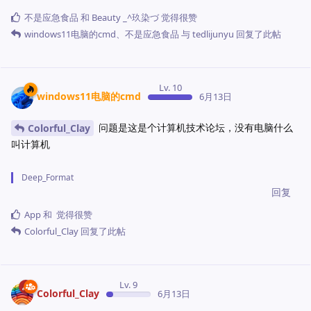
不是应急食品
和
‭Beauty _^玖染づ
觉得很赞
windows11电脑的cmd
、
不是应急食品
与
tedlijunyu
回复了此帖
Lv. 10
windows11电脑的cmd
6月13日
问题是这是个计算机技术论坛，没有电脑什么
Colorful_Clay
叫计算机
Deep_Format
回复
App
和
觉得很赞
Colorful_Clay
回复了此帖
Lv. 9
Colorful_Clay
6月13日