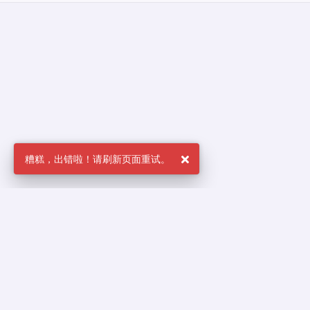
友情链接
Bing搜索
RVIT论坛
BrewTotal病毒扫描矩阵
ZDY论坛
更多友链