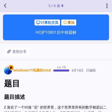
5
/
6
条
计算机交流
算法
HOJP10801后中镜题解
复制分享
Lv. 10
windows11电脑的cmd
6月14日
已编辑
题目
题目描述
Z 落在了一个叫做 "后" 的世界里，这个世界里所有的数字都是以二