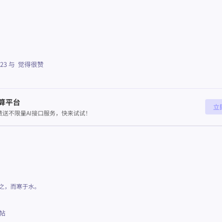
23
与
觉得很赞
算平台
立
送不限量AI接口服务，快来试试！
之，而寒于水。
帖