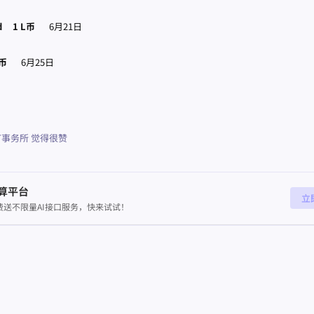
d
1 L币
6月21日
L币
6月25日
T事务所
觉得很赞
算平台
立
送不限量AI接口服务，快来试试！