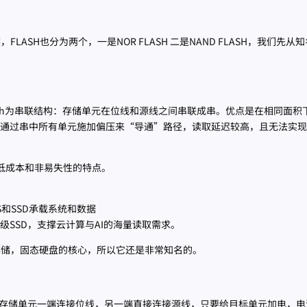
FLASH也分为两个，一是NOR FLASH 二是NAND FLASH，我们先从知
Flash为串联结构：存储单元在位线和源线之间串联成串。优点是在相同面积
通过串中所有单元施加偏压来“导通”路径，读取延迟较高，且无法实现
度、低成本和非易失性的特点。
S和SSD承载系统和数据
级SSD，支撑云计算与AI的海量读取需求。
里的存储，固态硬盘的核心，所以它还是非常知名的。
构每个存储单元一端连接位线，另一端直接连接源线，只要给目标单元加电，