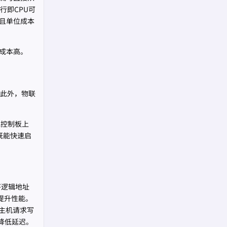
行即CPU可
小且单位成本
位成本高。
此外，物联
电控制板上
既能快速启
将逻辑地址
提升性能。
主机请求写
幅降低延迟。