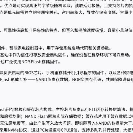
。优点是可实现真正的字节级随机读取，读取延迟极低，且支持芯片内执
码；缺点是单元间需独立的金属接触孔，占用面积大，导致存储密度低、容量
速度快、可靠性极高和非易失性的特点，但写入和擦除速度极慢、容量小且单
器固件、智能家电控制器中，用于存储系统启动代码和关键参数。
信基站中作为信任根存放安全启动固件，确保设备在复杂环境下可靠启动。
广泛使用NOR Flash存储固件。
机时那块负责启动的BIOS芯片、手机里存储开机引导程序的固件，以及各种家
 Flash形成互补——NAND负责存数据，NOR负责存代码，共同保障设备
Flash闪存颗粒和缓存芯片构成。主控芯片负责运行FTL闪存转换层算法，
磨损均衡；NAND Flash颗粒实际存储数据；缓存芯片用于暂存数据以
无法原地覆写，由此产生写入放大问题，即实际写入NAND的数据量大于
采用NVMe协议，通过PCIe通道与CPU通信，支持多队列并行处理，大