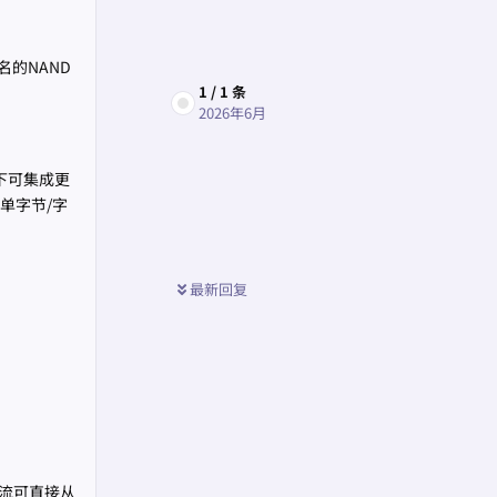
名的NAND
1
/
1
条
2026年6月
下可集成更
单字节/字
最新回复
电流可直接从