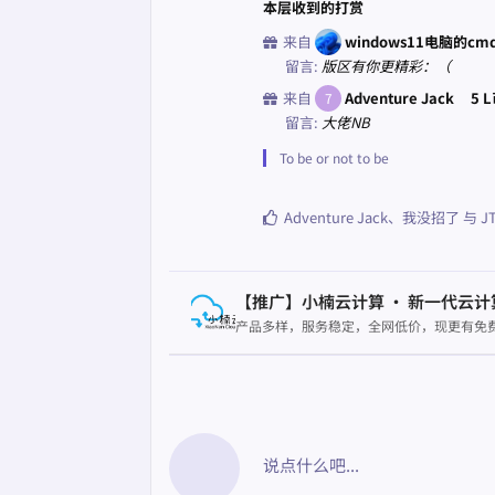
本层收到的打赏
来自
windows11电脑的cm
留言:
版区有你更精彩：（
来自
Adventure Jack
5 
7
留言:
大佬NB
To be or not to be
Adventure Jack
、
我没招了
与
J
【推广】小楠云计算 · 新一代云计
产品多样，服务稳定，全网低价，现更有免费
说点什么吧...