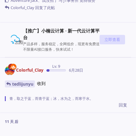
Adventure Jack
、
我没招了
与
JT事务所
觉得很赞
Colorful_Clay
回复了此帖
【推广】小楠云计算 · 新一代云计算平
台
立即查看
产品多样，服务稳定，全网低价，现更有免费送
不限量AI接口服务，快来试试！
Lv. 9
Colorful_Clay
6月28日
收到
tedlijunyu
青，取之于蓝，而青于蓝；冰，水为之，而寒于水。
回复
11 天
后