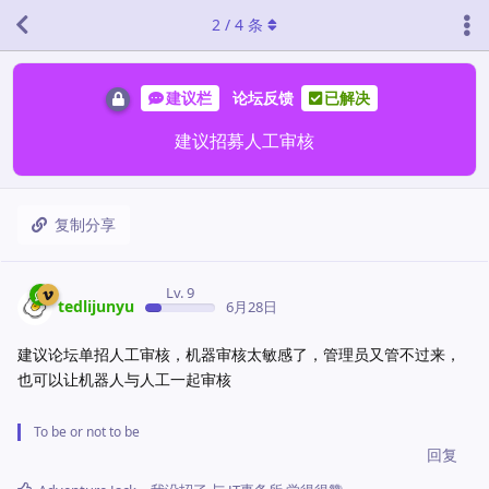
2
/
4
条
建议栏
论坛反馈
已解决
建议招募人工审核
复制分享
Lv. 9
tedlijunyu
6月28日
建议论坛单招人工审核，机器审核太敏感了，管理员又管不过来，
也可以让机器人与人工一起审核
To be or not to be
回复