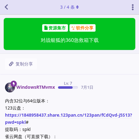
3
/
4
条
资源集市
软件分享
对战银狐的360急救箱下载
复制分享
Lv. 7
WindowsRTMvmx
7月1日
内含32位与64位版本：
123云盘：
https://1848958437.share.123pan.cn/123pan/fCdQvd-j5S13?
pwd=spkl
#
提取码：spkl
雀云网盘（可直接下载）：